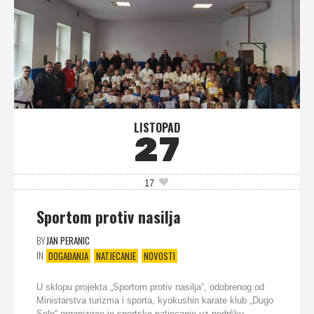
LISTOPAD
27
17
Sportom protiv nasilja
BY
JAN PERANIC
IN
DOGAĐANJA
NATJECANJE
NOVOSTI
U sklopu projekta „Sportom protiv nasilja“, odobrenog od
Ministarstva turizma i sporta, kyokushin karate klub „Dugo
Selo“ organizirao je sportsko natjecanje uz podršku