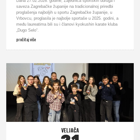
Dana 27.02.2026. godine, Zajednica športskih udruga i
saveza Zagrebačke županije na tradicionalnoj priredbi
proglašenja najboljih u sportu Zagrebačke županije, u
Vrbovcu, proglasila je najbolje sportaše u 2025. godini, a
među laureatima bili su i članovi kyokushin karate kluba
„Dugo Selo“.
pročitaj više
VELJAČA