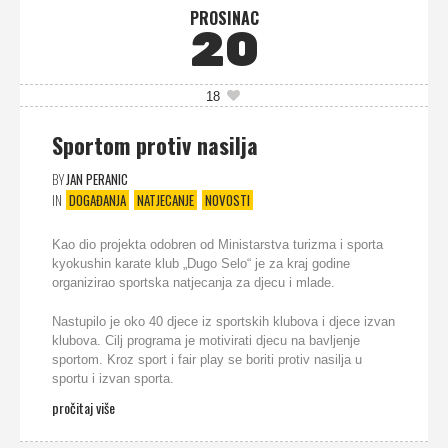
PROSINAC
20
18
Sportom protiv nasilja
BY
JAN PERANIC
IN
DOGAĐANJA
NATJECANJE
NOVOSTI
Kao dio projekta odobren od Ministarstva turizma i sporta
kyokushin karate klub „Dugo Selo“ je za kraj godine
organizirao sportska natjecanja za djecu i mlade.
Nastupilo je oko 40 djece iz sportskih klubova i djece izvan
klubova. Cilj programa je motivirati djecu na bavljenje
sportom. Kroz sport i fair play se boriti protiv nasilja u
sportu i izvan sporta.
pročitaj više