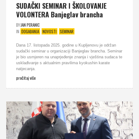
SUDAČKI SEMINAR I ŠKOLOVANJE
VOLONTERA Banjeglav brancha
BY
JAN PERANIC
IN
DOGAĐANJA
NOVOSTI
SEMINAR
Dana 17. listopada 2025. godine u Kupljenovu je održan
sudački seminar u organizaciji Banjeglav brancha. Seminar
je bio usmjeren na unaprjeđenje znanja i vještina sudaca te
usklađivanje s aktualnim pravilima kyokushin karate
natjecanja.
pročitaj više