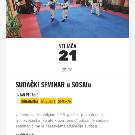
VELJAČA
21
25
SUDAČKI SEMINAR u SOSAIu
BY
JAN PERANIC
IN
DOGAĐANJA
NOVOSTI
SEMINAR
U četvrtak, 19. veljače 2026. godine, u prostorima
Shinkyokushin karate kluba „Sosai“ održan je sudački
seminar, čime je nastavljena edukacija sudaca.
pročitaj više