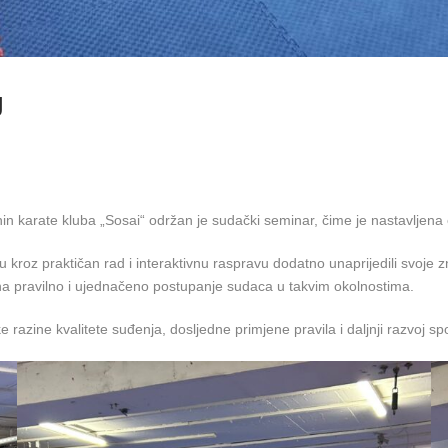
U
in karate kluba „Sosai“ održan je sudački seminar, čime je nastavljena
u kroz praktičan rad i interaktivnu raspravu dodatno unaprijedili svoje 
e na pravilno i ujednačeno postupanje sudaca u takvim okolnostima.
razine kvalitete suđenja, dosljedne primjene pravila i daljnji razvoj sp