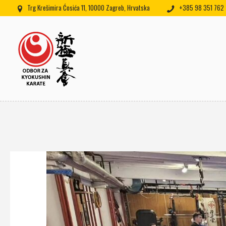
Trg Krešimira Ćosića 11, 10000 Zagreb, Hrvatska
+385 98 351 762