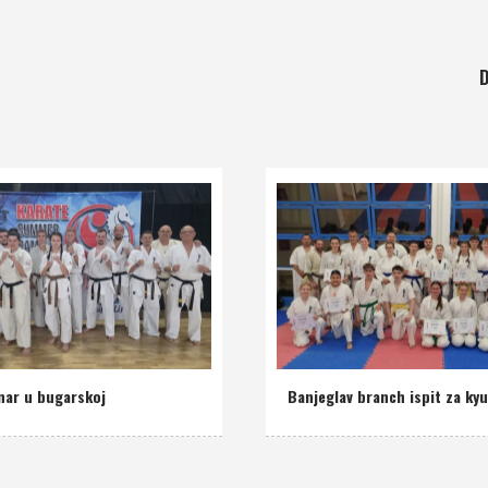
D
nar u bugarskoj
Banjeglav branch ispit za ky