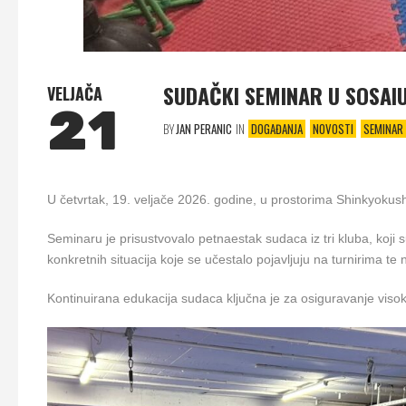
SUDAČKI SEMINAR U SOSAI
VELJAČA
21
BY
JAN PERANIC
IN
DOGAĐANJA
NOVOSTI
SEMINAR
U četvrtak, 19. veljače 2026. godine, u prostorima Shinkyokush
Seminaru je prisustvovalo petnaestak sudaca iz tri kluba, koji s
konkretnih situacija koje se učestalo pojavljuju na turnirima t
Kontinuirana edukacija sudaca ključna je za osiguravanje visoke 