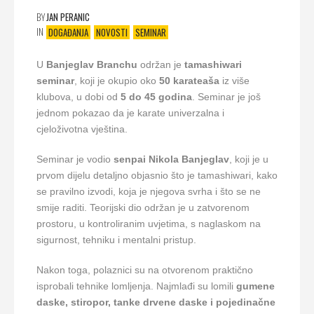
BY
JAN PERANIC
IN
DOGAĐANJA
NOVOSTI
SEMINAR
U
Banjeglav Branchu
održan je
tamashiwari
seminar
, koji je okupio oko
50 karateaša
iz više
klubova, u dobi od
5 do 45 godina
. Seminar je još
jednom pokazao da je karate univerzalna i
cjeloživotna vještina.
Seminar je vodio
senpai Nikola Banjeglav
, koji je u
prvom dijelu detaljno objasnio što je tamashiwari, kako
se pravilno izvodi, koja je njegova svrha i što se ne
smije raditi. Teorijski dio održan je u zatvorenom
prostoru, u kontroliranim uvjetima, s naglaskom na
sigurnost, tehniku i mentalni pristup.
Nakon toga, polaznici su na otvorenom praktično
isprobali tehnike lomljenja. Najmlađi su lomili
gumene
daske, stiropor, tanke drvene daske i pojedinačne