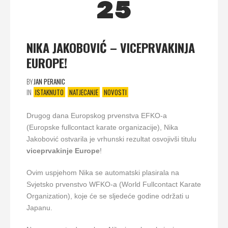
25
NIKA JAKOBOVIĆ – VICEPRVAKINJA
EUROPE!
BY
JAN PERANIC
IN
ISTAKNUTO
NATJECANJE
NOVOSTI
Drugog dana Europskog prvenstva EFKO-a
(Europske fullcontact karate organizacije), Nika
Jakobović ostvarila je vrhunski rezultat osvojivši titulu
viceprvakinje Europe
!
Ovim uspjehom Nika se automatski plasirala na
Svjetsko prvenstvo WFKO-a (World Fullcontact Karate
Organization), koje će se sljedeće godine održati u
Japanu.