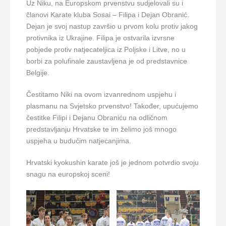
Uz Niku, na Europskom prvenstvu sudjelovali su i
članovi Karate kluba Sosai – Filipa i Dejan Obranić.
Dejan je svoj nastup završio u prvom kolu protiv jakog
protivnika iz Ukrajine. Filipa je ostvarila izvrsne
pobjede protiv natjecateljica iz Poljske i Litve, no u
borbi za polufinale zaustavljena je od predstavnice
Belgije.
Čestitamo Niki na ovom izvanrednom uspjehu i
plasmanu na Svjetsko prvenstvo! Također, upućujemo
čestitke Filipi i Dejanu Obraniću na odličnom
predstavljanju Hrvatske te im želimo još mnogo
uspjeha u budućim natjecanjima.
Hrvatski kyokushin karate još je jednom potvrdio svoju
snagu na europskoj sceni!