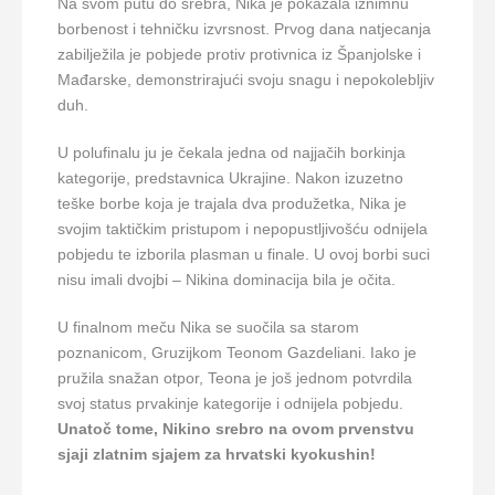
Na svom putu do srebra, Nika je pokazala iznimnu
borbenost i tehničku izvrsnost. Prvog dana natjecanja
zabilježila je pobjede protiv protivnica iz Španjolske i
Mađarske, demonstrirajući svoju snagu i nepokolebljiv
duh.
U polufinalu ju je čekala jedna od najjačih borkinja
kategorije, predstavnica Ukrajine. Nakon izuzetno
teške borbe koja je trajala dva produžetka, Nika je
svojim taktičkim pristupom i nepopustljivošću odnijela
pobjedu te izborila plasman u finale. U ovoj borbi suci
nisu imali dvojbi – Nikina dominacija bila je očita.
U finalnom meču Nika se suočila sa starom
poznanicom, Gruzijkom Teonom Gazdeliani. Iako je
pružila snažan otpor, Teona je još jednom potvrdila
svoj status prvakinje kategorije i odnijela pobjedu.
Unatoč tome, Nikino srebro na ovom prvenstvu
sjaji zlatnim sjajem za hrvatski kyokushin!