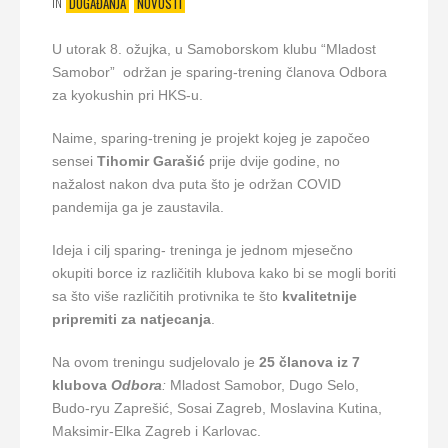
IN
DOGAĐANJA
NOVOSTI
U utorak 8. ožujka, u Samoborskom klubu “Mladost
Samobor” održan je sparing-trening članova Odbora
za kyokushin pri HKS-u.
Naime, sparing-trening je projekt kojeg je započeo
sensei
Tihomir Garašić
prije dvije godine, no
nažalost nakon dva puta što je održan COVID
pandemija ga je zaustavila.
Ideja i cilj sparing- treninga je jednom mjesečno
okupiti borce iz različitih klubova kako bi se mogli boriti
sa što više različitih protivnika te što
kvalitetnije
pripremiti za natjecanja
.
Na ovom treningu sudjelovalo je
25 članova iz 7
klubova
Odbora
:
Mladost Samobor, Dugo Selo,
Budo-ryu Zaprešić, Sosai Zagreb, Moslavina Kutina,
Maksimir-Elka Zagreb i Karlovac.