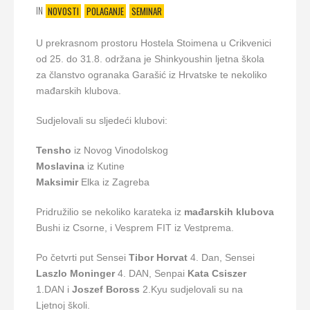
IN
NOVOSTI
POLAGANJE
SEMINAR
U prekrasnom prostoru Hostela Stoimena u Crikvenici
od 25. do 31.8. održana je Shinkyoushin ljetna škola
za članstvo ogranaka Garašić iz Hrvatske te nekoliko
mađarskih klubova.
Sudjelovali su sljedeći klubovi:
Tensho
iz Novog Vinodolskog
Moslavina
iz Kutine
Maksimir
Elka iz Zagreba
Pridružilio se nekoliko karateka iz
mađarskih
klubova
Bushi iz Csorne, i Vesprem FIT iz Vestprema.
Po četvrti put Sensei
Tibor
Horvat
4. Dan, Sensei
Laszlo
Moninger
4. DAN, Senpai
Kata
Csiszer
1.DAN i
Joszef
Boross
2.Kyu sudjelovali su na
Ljetnoj školi.