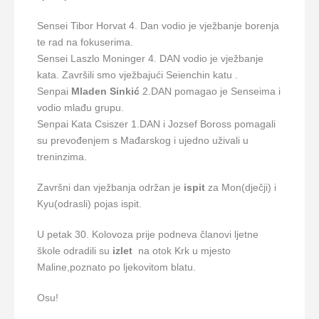
Sensei Tibor Horvat 4. Dan vodio je vježbanje borenja
te rad na fokuserima.
Sensei Laszlo Moninger 4. DAN vodio je vježbanje
kata. Završili smo vježbajući Seienchin katu .
Senpai
Mladen
Sinkić
2.DAN pomagao je Senseima i
vodio mlađu grupu.
Senpai Kata Csiszer 1.DAN i Jozsef Boross pomagali
su prevođenjem s Mađarskog i ujedno uživali u
treninzima.
Završni dan vježbanja održan je
ispit
za Mon(dječji) i
Kyu(odrasli) pojas ispit.
U petak 30. Kolovoza prije podneva članovi ljetne
škole odradili su
izlet
na otok Krk u mjesto
Maline,poznato po ljekovitom blatu.
Osu!