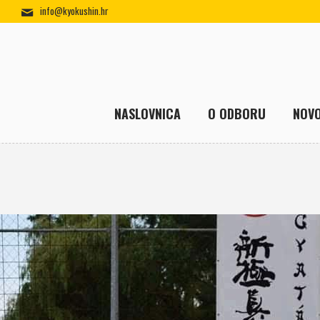
info@kyokushin.hr
NASLOVNICA
O ODBORU
NOVO