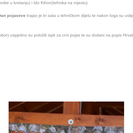
ike u kretanju) i Ido Kihon(tehnika na mjestu).
 Dan pojaseve
trajao je tri sata u tehničkom dijelu te nakon toga su uslij
r) uspješno su položili ispit za crni pojas te su dodani na popis Hrvat