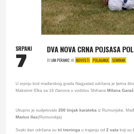
DVA NOVA CRNA POJSASA PO
SRPANJ
7
BY
JAN PERANIC
IN
NOVOSTI
POLAGANJE
SEMINAR
U srpnju kod mađarskog grada Nagyatad održana je ljetna ško
Maksimir-Elka sa 16 članova u vodstvu Shihana
Milana Garaš
Ukupno je sudjelovalo
200 tinjak karateka
iz Rumunjske, Mađar
Marius
Ilas
(Rumunskja).
Svaki dan održana su
tri
treninga
u trajanju od
2 sata
koji su b