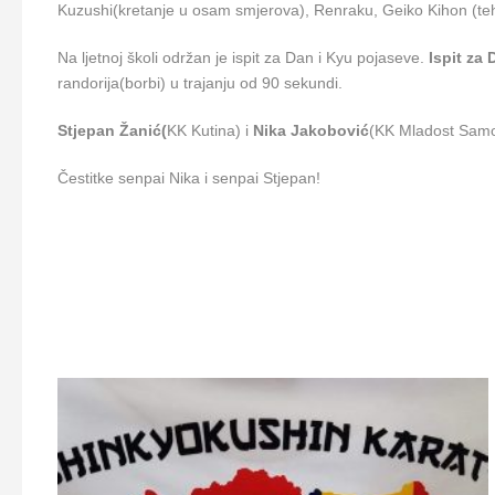
Kuzushi(kretanje u osam smjerova), Renraku, Geiko Kihon (tehn
Na ljetnoj školi održan je ispit za Dan i Kyu pojaseve.
Ispit za
randorija(borbi) u trajanju od 90 sekundi.
Stjepan Žanić(
KK Kutina) i
Nika Jakobović
(KK Mladost Samobo
Čestitke senpai Nika i senpai Stjepan!