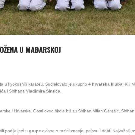
LOŽENA U MAĐARSKOJ
la u kyokushin karateu. Sudjelovalo je ukupno
4 hrvatska kluba
; KK M
ića
i Shihana V
ladimira Šintića
.
ske i Hrvatske. Gosti ovog škole bili su Shihan Milan Garašić, Shihan 
ili podijeljeni u
grupe
ovisno o razini znanja, pojasu i dobi. Najvažniji 