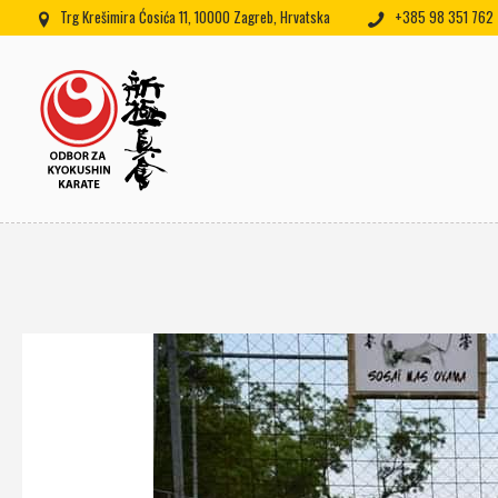
Trg Krešimira Ćosića 11, 10000 Zagreb, Hrvatska
+385 98 351 762