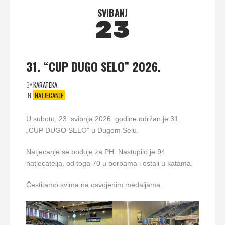
SVIBANJ
23
31. “CUP DUGO SELO” 2026.
BY
KARATEKA
IN
NATJECANJE
U subotu, 23. svibnja 2026. godine održan je 31.
„CUP DUGO SELO” u Dugom Selu.
Natjecanje se boduje za PH. Nastupilo je 94
natjecatelja, od toga 70 u borbama i ostali u katama.
Čestitamo svima na osvojenim medaljama.