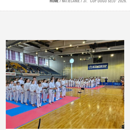
HOME
/
NATJECANJE
/
31. “CUP DUGO SELO” 2026.