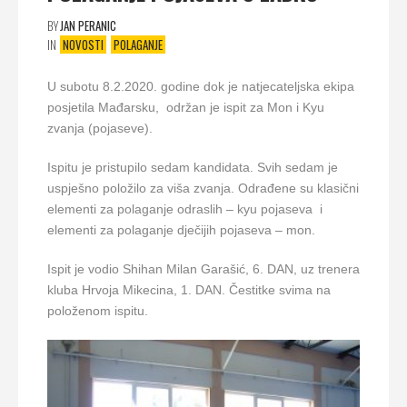
BY
JAN PERANIC
IN
NOVOSTI
POLAGANJE
U subotu 8.2.2020. godine dok je natjecateljska ekipa
posjetila Mađarsku, održan je ispit za Mon i Kyu
zvanja (pojaseve).
Ispitu je pristupilo sedam kandidata. Svih sedam je
uspješno položilo za viša zvanja. Odrađene su klasični
elementi za polaganje odraslih – kyu pojaseva i
elementi za polaganje dječijih pojaseva – mon.
Ispit je vodio Shihan Milan Garašić, 6. DAN, uz trenera
kluba Hrvoja Mikecina, 1. DAN. Čestitke svima na
položenom ispitu.