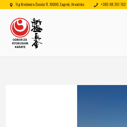
Trg Krešimira Ćosića 11, 10000 Zagreb, Hrvatska
+385 98 351 762