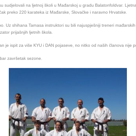
sudjelovali na ljetnoj školi u Mađarskoj u gradu Balatonfoldvar. Ljetn
e čak preko 220 karateka iz Mađarske, Slovačke i naravno Hrvatske.
zabo. Uz shihana Tamasa instruktori su bili najuspješniji treneri mađars
or prijašnjih ljetnih škola.
n je ispit za više KYU i DAN pojaseve, no nitko od naših članova nije pri
obar završetak sezone.