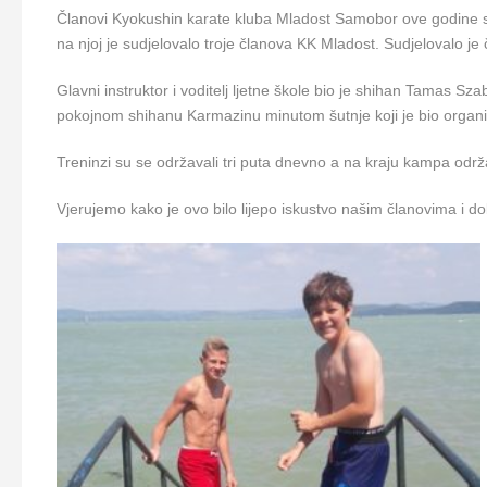
Članovi Kyokushin karate kluba Mladost Samobor ove godine su 
na njoj je sudjelovalo troje članova KK Mladost. Sudjelovalo j
Glavni instruktor i voditelj ljetne škole bio je shihan Tamas S
pokojnom shihanu Karmazinu minutom šutnje koji je bio organizat
Treninzi su se održavali tri puta dnevno a na kraju kampa održa
Vjerujemo kako je ovo bilo lijepo iskustvo našim članovima i d