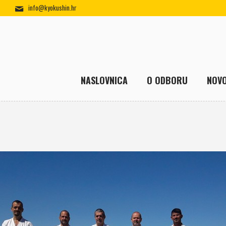
info@kyokushin.hr
NASLOVNICA
O ODBORU
NOVO