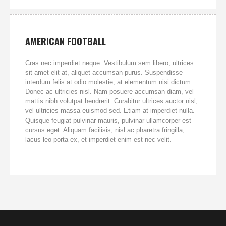
AMERICAN FOOTBALL
Cras nec imperdiet neque. Vestibulum sem libero, ultrices
sit amet elit at, aliquet accumsan purus. Suspendisse
interdum felis at odio molestie, at elementum nisi dictum.
Donec ac ultricies nisl. Nam posuere accumsan diam, vel
mattis nibh volutpat hendrerit. Curabitur ultrices auctor nisl,
vel ultricies massa euismod sed. Etiam at imperdiet nulla.
Quisque feugiat pulvinar mauris, pulvinar ullamcorper est
cursus eget. Aliquam facilisis, nisl ac pharetra fringilla,
lacus leo porta ex, et imperdiet enim est nec velit.